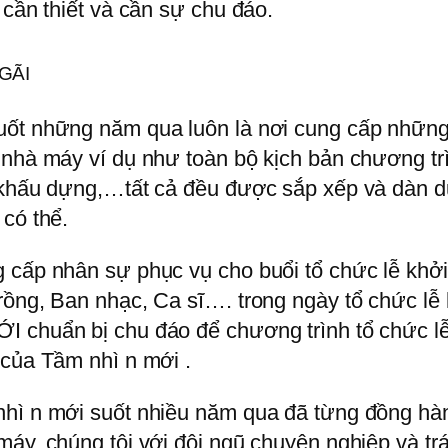
 cần thiết và cần sự chu đáo.
GÃI
ốt những năm qua luôn là nơi cung cấp những th
nhà máy ví dụ như toàn bộ kịch bản chương trìn
n khấu dựng,…tất cả đều được sắp xếp và dàn d
 có thể.
 cấp nhân sự phục vụ cho buổi tổ chức lễ khởi
rồng, Ban nhạc, Ca sĩ…. trong ngày tổ chức lễ
I chuẩn bị chu đáo để chương trình tổ chức lễ
 của Tầm nhì n mới .
hì n mới suốt nhiều năm qua đã từng đồng hàn
máy, chúng tôi với đội ngũ chuyên nghiệp và tr