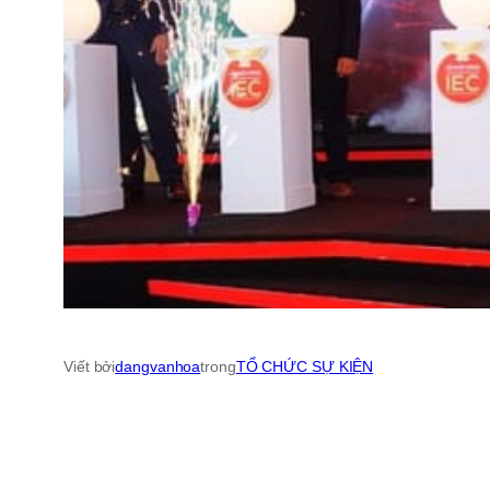
Viết bởi
dangvanhoa
trong
TỔ CHỨC SỰ KIỆN