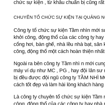
chức sự kiện , từ khâu chuẩn bị cũng rất
CHUYÊN TỔ CHỨC SỰ KIỆN TẠI QUẢNG N
Công ty tổ chức sự kiện Tầm nhìn mới su
khởi công, động thổ của các công ty hay 
cổng hơi, bàn ghế, nhà lều nhà bạt, sâ
công, động thổ một cách hoàn thiện nhất
Ngoài ra bên công ty Tầm nhì n mới cung
máy ví dụ như MC , PG , hay đội lân sư 
bị đều được đội ngũ công ty TẦM NHÌ MỚ
cách tốt đẹp và làm hài lòng khách hàng
Là công ty chuyên tổ chức sự kiện Tầm n
công, động thổ của các công ty hay nhà 