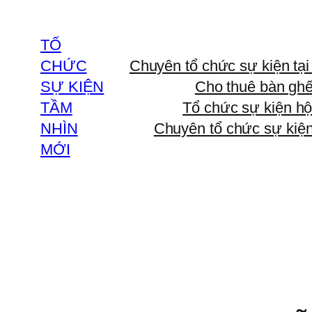
Chuyển
đến
TỔ
phần
CHỨC
Chuyên tổ chức sự kiện tạ
nội
SỰ KIỆN
Cho thuê bàn ghế
dung
TẦM
Tổ chức sự kiện hộ
NHÌN
Chuyên tổ chức sự kiện
MỚI