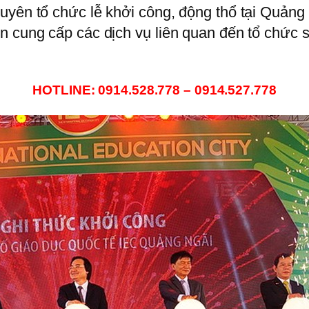
uyên tổ chức lễ khởi công, động thổ tại Quảng
n cung cấp các dịch vụ liên quan đến tổ chức s
HOTLINE: 0914.528.778 – 0914.527.778